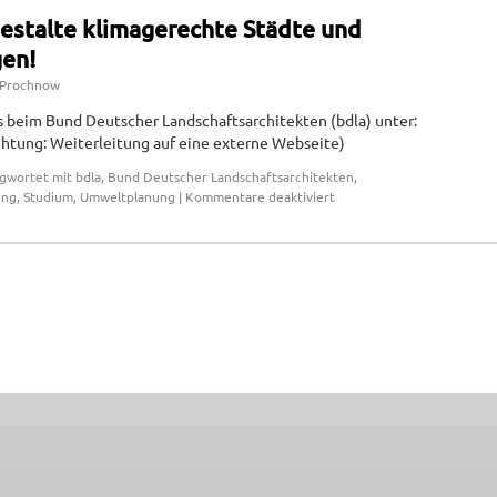
estalte klimagerechte Städte und
en!
 Prochnow
 beim Bund Deutscher Landschaftsarchitekten (bdla) unter:
htung: Weiterleitung auf eine externe Webseite)
agwortet mit
bdla
,
Bund Deutscher Landschaftsarchitekten
,
ung
,
Studium
,
Umweltplanung
|
Kommentare deaktiviert