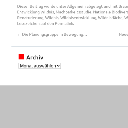
Dieser Beitrag wurde unter
Allgemein
abgelegt und mit
Brau
Entwicklung WIldnis
,
Machbarkeitsstudie
,
Nationale Biodivers
Renaturierung
,
Wildnis
,
Wildnisentwicklung
,
Wildnisfläche
,
W
Lesezeichen auf den
Permalink
.
←
Die Planungsgruppe in Bewegung…
Neue
Archiv