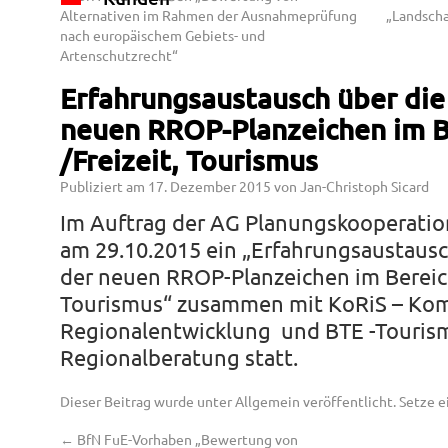
Alternativen im Rahmen der Ausnahmeprüfung
„Landsch
nach europäischem Gebiets- und
Artenschutzrecht“
Erfahrungsaustausch über di
neuen RROP-Planzeichen im B
/Freizeit, Tourismus
Publiziert am
17. Dezember 2015
von
Jan-Christoph Sicard
Im Auftrag der AG Planungskooperati
am 29.10.2015 ein „Erfahrungsaustau
der neuen RROP-Planzeichen im Bereich
Tourismus“ zusammen mit KoRiS – Kom
Regionalentwicklung und BTE -Touris
Regionalberatung statt.
Dieser Beitrag wurde unter
Allgemein
veröffentlicht. Setze 
←
BfN FuE-Vorhaben „Bewertung von