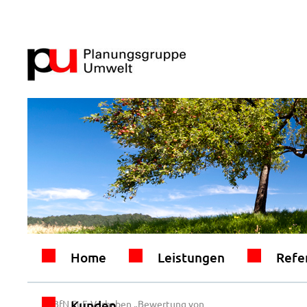
Home
Leistungen
Refe
Kunden
←
BfN FuE-Vorhaben „Bewertung von